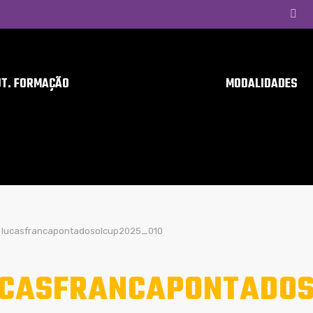
UT. FORMAÇÃO
MODALIDADES
lucasfrancapontadosolcup2025_010
CASFRANCAPONTADOS