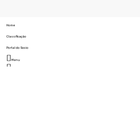
Home
Classificação
Portal do Socio
Menu
Fechar
Home
Clube
História
Marcha
Sede
Instalações
Cidade Desportiva