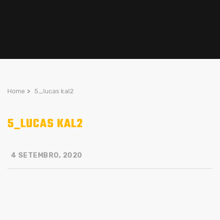
Home
>
5_lucas kal2
5_LUCAS KAL2
4 SETEMBRO, 2020