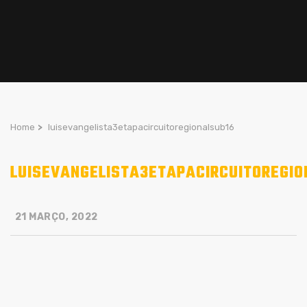
Home
>
luisevangelista3etapacircuitoregionalsub16
LUISEVANGELISTA3ETAPACIRCUITOREGIO
21 MARÇO, 2022