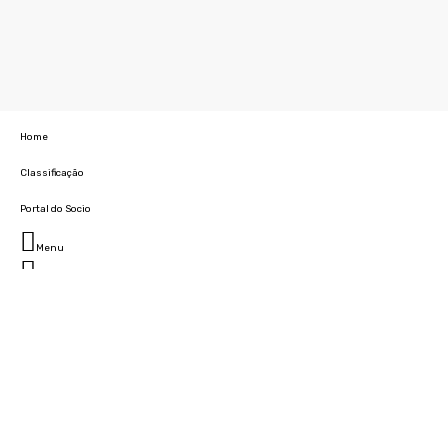
Home
Classificação
Portal do Socio
Menu
Fechar
Home
Clube
História
Marcha
Sede