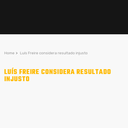
Home
>
Luís Freire considera resultado injusto
LUÍS FREIRE CONSIDERA RESULTADO
INJUSTO