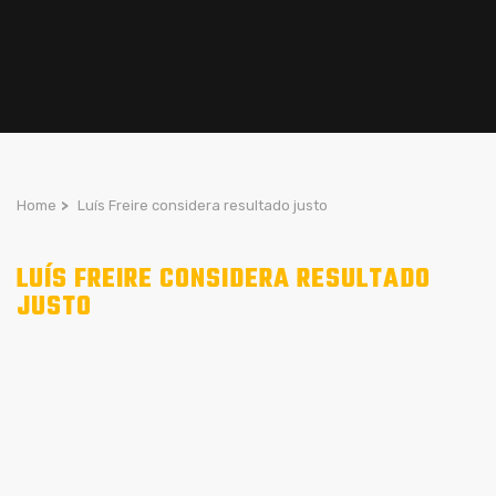
Home
>
Luís Freire considera resultado justo
LUÍS FREIRE CONSIDERA RESULTADO
JUSTO