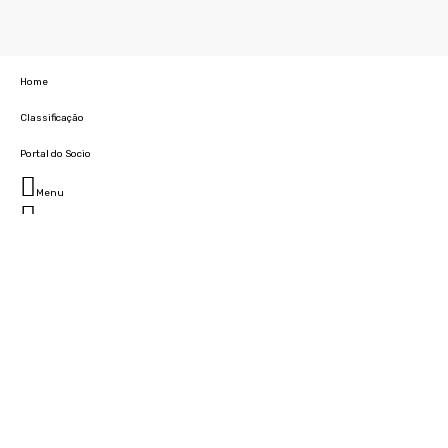
Home
Classificação
Portal do Socio
Menu
Fechar
Home
Clube
História
Marcha
Sede
Instalações
Cidade Desportiva