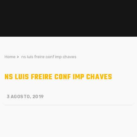
Home
>
ns luis freire conf imp chaves
NS LUIS FREIRE CONF IMP CHAVES
3 AGOSTO, 2019