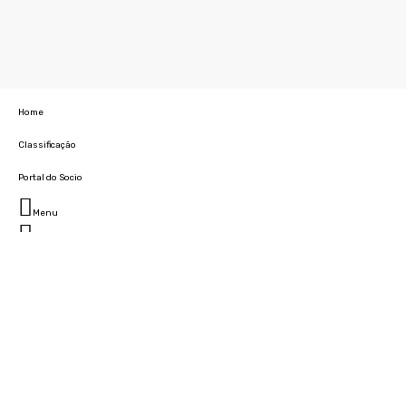
Home
Classificação
Portal do Socio
Menu
Fechar
Home
Clube
História
Marcha
Sede