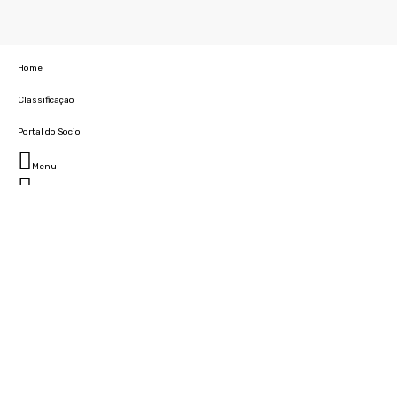
Home
Classificação
Portal do Socio
Menu
Fechar
Home
Clube
História
Marcha
Sede
Instalações
Cidade Desportiva