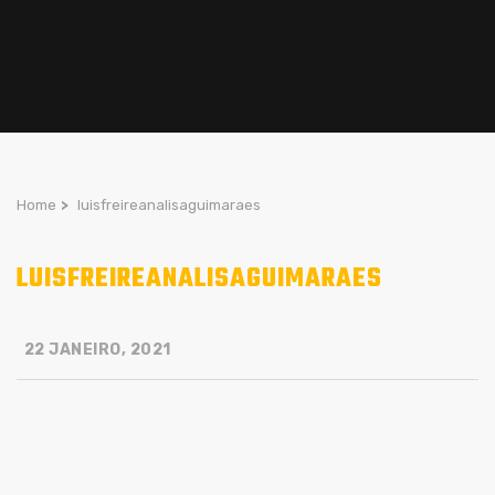
Home
>
luisfreireanalisaguimaraes
LUISFREIREANALISAGUIMARAES
22 JANEIRO, 2021