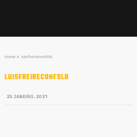
Home
>
luisfreireconfslb
LUISFREIRECONFSLB
25 JANEIRO, 2021