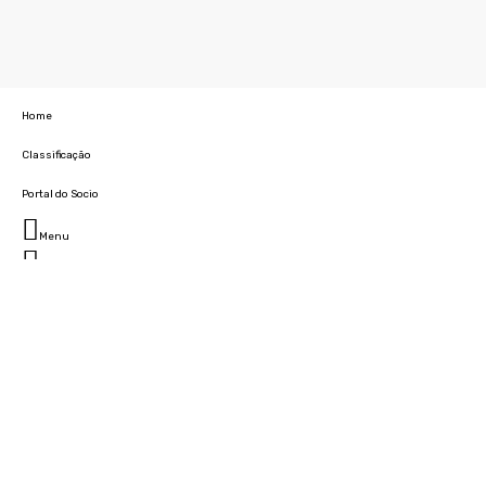
Home
Classificação
Portal do Socio
Menu
Fechar
Home
Clube
História
Marcha
Sede
Instalações