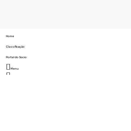
Home
Classificação
Portal do Socio
Menu
Fechar
Home
Clube
História
Marcha
Sede