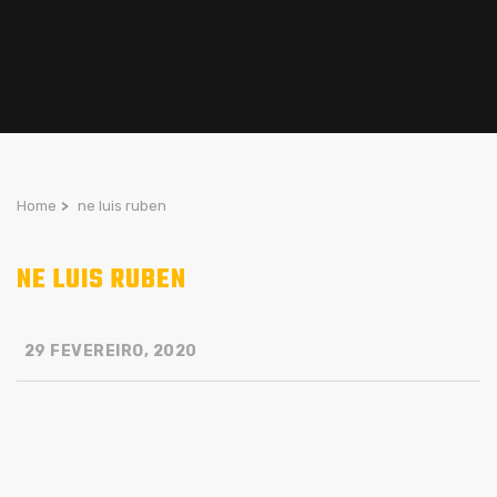
Home
>
ne luis ruben
NE LUIS RUBEN
29 FEVEREIRO, 2020