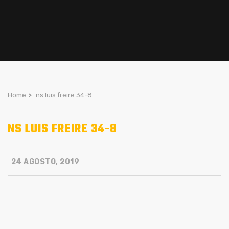
Home
>
ns luis freire 34-8
NS LUIS FREIRE 34-8
24 AGOSTO, 2019