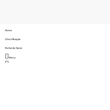
Home
Classificação
Portal do Socio
Menu
Fechar
Home
Clube
História
Marcha
Sede