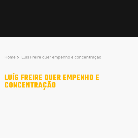
Home
>
Luís Freire quer empenho e concentração
LUÍS FREIRE QUER EMPENHO E
CONCENTRAÇÃO