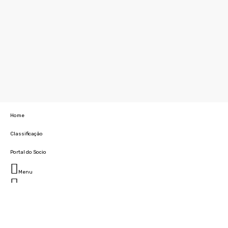
Home
Classificação
Portal do Socio
Menu
Fechar
Home
Clube