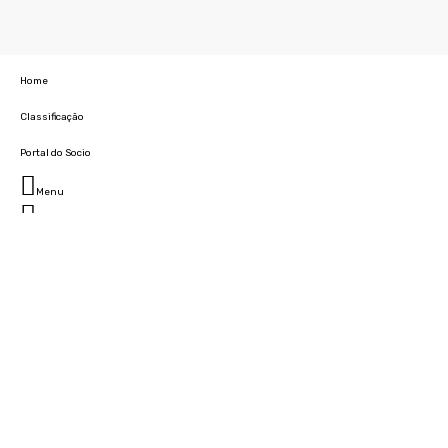
Home
Classificação
Portal do Socio
Menu
Fechar
Home
Clube
História
Marcha
Sede
Instalações
Cidade Desportiva