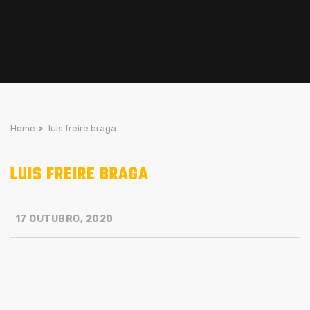
Home
>
luis freire braga
LUIS FREIRE BRAGA
17 OUTUBRO, 2020