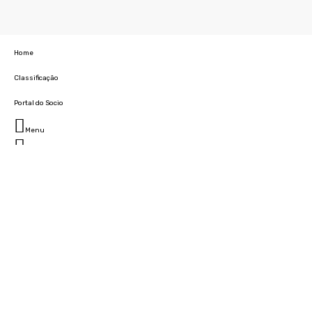
Home
Classificação
Portal do Socio
Menu
Fechar
Home
Clube
História
Marcha
Sede
Instalações
Cidade Desportiva