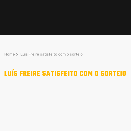
Home
>
Luís Freire satisfeito com o sorteio
LUÍS FREIRE SATISFEITO COM O SORTEIO