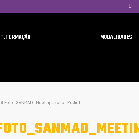
UT. FORMAÇÃO
MODALIDADES
8.Foto_SANMAD_MeetingLisboa_Podio1
FOTO_SANMAD_MEETIN