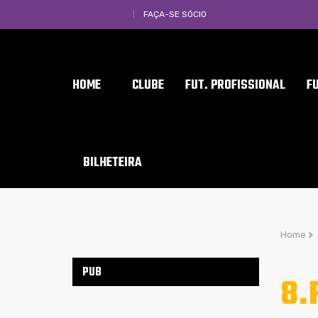
FAÇA-SE SÓCIO
HOME
CLUBE
FUT. PROFISSIONAL
F
BILHETEIRA
Home
>
PUB
8.