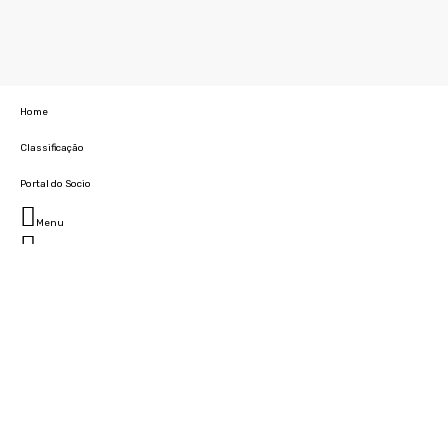
Home
Classificação
Portal do Socio
Menu
Fechar
Home
Clube
História
Marcha
Sede
Instalações