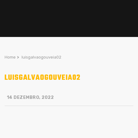
Home
>
luisgalvaogouveia02
LUISGALVAOGOUVEIA02
14 DEZEMBRO, 2022