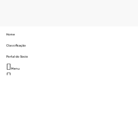
Home
Classificação
Portal do Socio
Menu
Fechar
Home
Clube
História
Marcha
Sede
Instalações