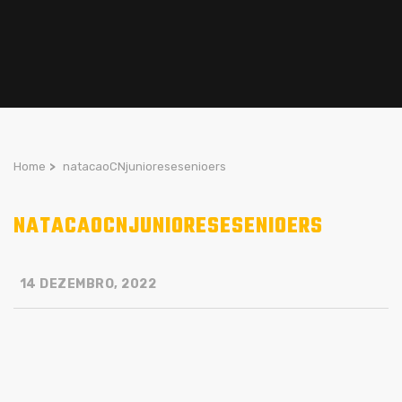
Home
>
natacaoCNjunioresesenioers
NATACAOCNJUNIORESESENIOERS
14 DEZEMBRO, 2022