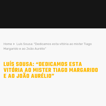
Home
>
Luís Sousa: “Dedicamos esta vitória ao mister Tiago
Margarido e ao João Aurélio”
LUÍS SOUSA: “DEDICAMOS ESTA
VITÓRIA AO MISTER TIAGO MARGARIDO
E AO JOÃO AURÉLIO”