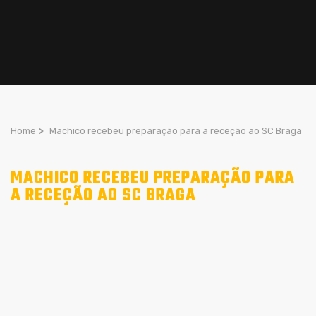
Home
>
Machico recebeu preparação para a receção ao SC Braga
MACHICO RECEBEU PREPARAÇÃO PARA
A RECEÇÃO AO SC BRAGA