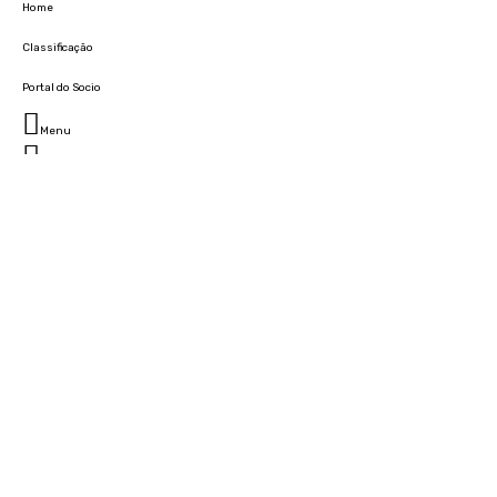
Home
Classificação
Portal do Socio
Menu
Fechar
Home
Clube
História
Marcha
Sede
Instalações
Cidade Desportiva
Estádio da Madeira
Cristiano Ronaldo Campus Futebol