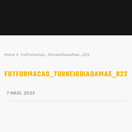
Home
>
FutFormacao_TorneioDiadaMae_022
FUTFORMACAO_TORNEIODIADAMAE_022
7 MAIO, 2023