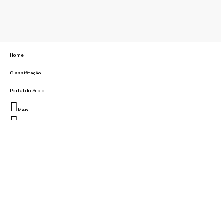
Home
Classificação
Portal do Socio
Menu
Fechar
Home
Clube
História
Marcha
Sede
Instalações