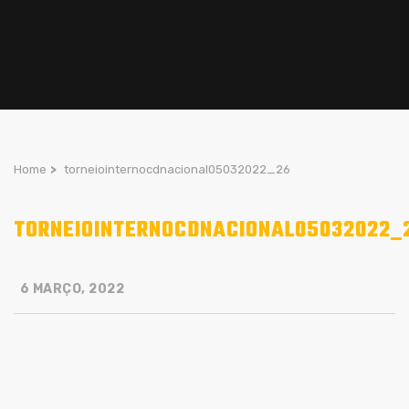
Home
>
torneiointernocdnacional05032022_26
TORNEIOINTERNOCDNACIONAL05032022_
6 MARÇO, 2022