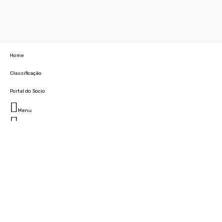
Home
Classificação
Portal do Socio
Menu
Fechar
Home
Clube
História
Marcha
Sede
Instalações