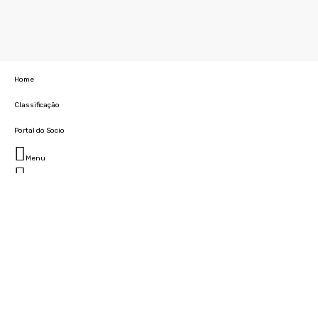
Home
Classificação
Portal do Socio
Menu
Fechar
Home
Clube
História
Marcha
Sede
Instalações