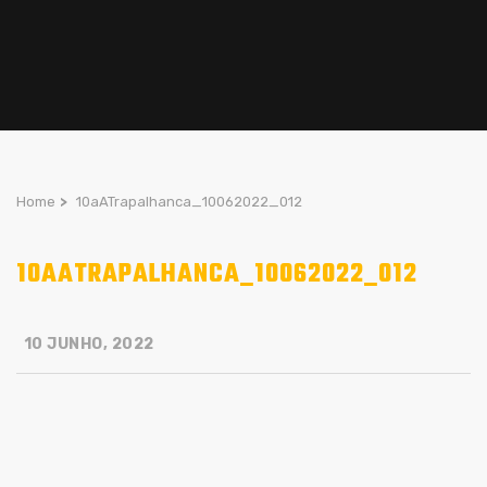
Home
>
10aATrapalhanca_10062022_012
10AATRAPALHANCA_10062022_012
10 JUNHO, 2022