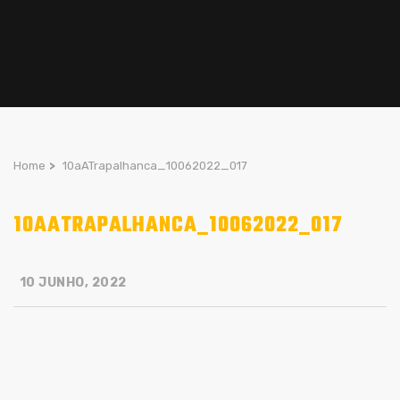
Home
>
10aATrapalhanca_10062022_017
10AATRAPALHANCA_10062022_017
10 JUNHO, 2022