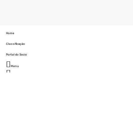
Home
Classificação
Portal do Socio
Menu
Fechar
Home
Clube
História
Marcha
Sede
Instalações