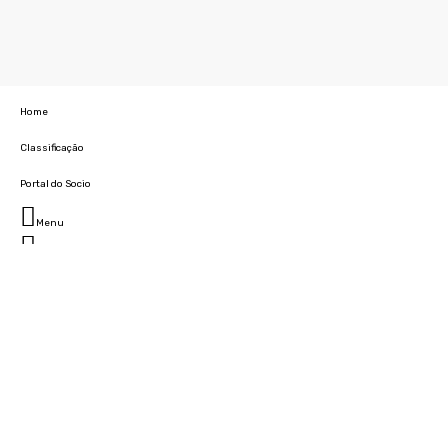
Home
Classificação
Portal do Socio
Menu
Fechar
Home
Clube
História
Marcha
Sede
Instalações