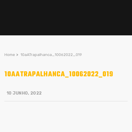
Home
>
10aATrapalhanca_10062022_019
10AATRAPALHANCA_10062022_019
10 JUNHO, 2022