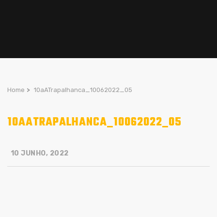
Home
>
10aATrapalhanca_10062022_05
10AATRAPALHANCA_10062022_05
10 JUNHO, 2022