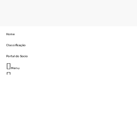
Home
Classificação
Portal do Socio
Menu
Fechar
Home
Clube
História
Marcha
Sede
Instalações