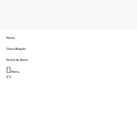
Home
Classificação
Portal do Socio
Menu
Fechar
Home
Clube
História
Marcha
Sede