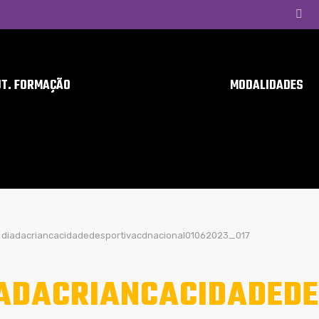
UT. FORMAÇÃO
MODALIDADES
diadacriancacidadedesportivacdnacional01062023_017
ADACRIANCACIDADEDE