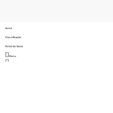
Home
Classificação
Portal do Socio
Menu
Fechar
Home
Clube
História
Marcha
Sede
Instalações