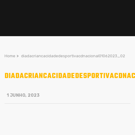
Home
>
diadacriancacidadedesportivacdnacional01062023_02
DIADACRIANCACIDADEDESPORTIVACDNAC
1 JUNHO, 2023