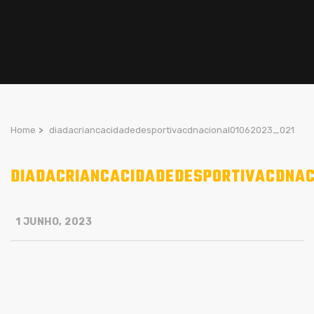
Home
>
diadacriancacidadedesportivacdnacional01062023_021
DIADACRIANCACIDADEDESPORTIVACDNAC
1 JUNHO, 2023