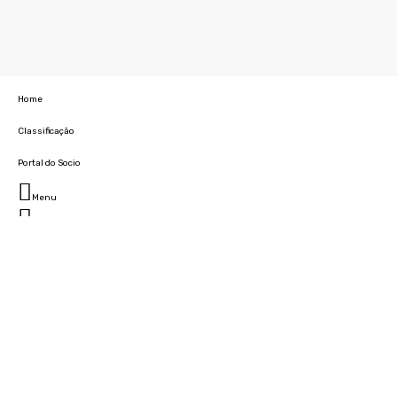
Home
Classificação
Portal do Socio
Menu
Fechar
Home
Clube
História
Marcha
Sede
Instalações