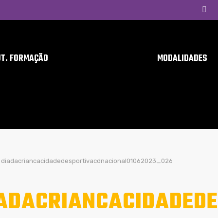
UT. FORMAÇÃO
MODALIDADES
diadacriancacidadedesportivacdnacional01062023_026
ADACRIANCACIDADEDE