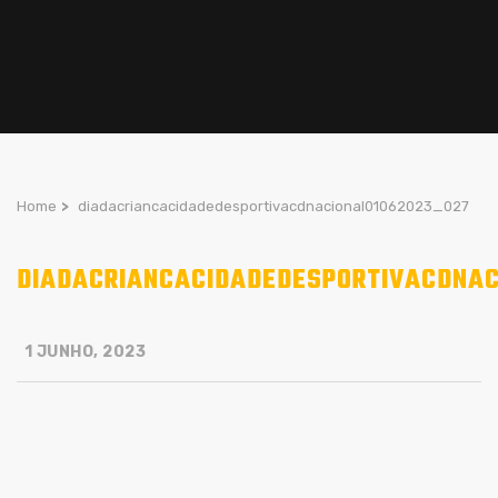
Home
>
diadacriancacidadedesportivacdnacional01062023_027
DIADACRIANCACIDADEDESPORTIVACDNAC
1 JUNHO, 2023