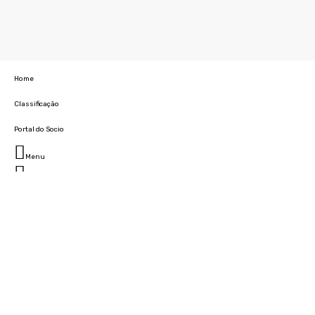
Home
Classificação
Portal do Socio
Menu
Fechar
Home
Clube
História
Marcha
Sede
Instalações