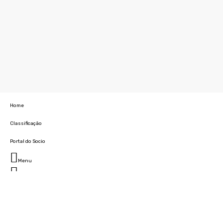
Home
Classificação
Portal do Socio
Menu
Fechar
Home
Clube