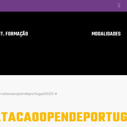
UT. FORMAÇÃO
MODALIDADES
natacaoopendeportugal2023-4
TACAOOPENDEPORTUG