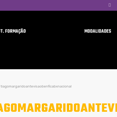
UT. FORMAÇÃO
MODALIDADES
tiagomargaridoantevisaobenficabxnacional
AGOMARGARIDOANTEV