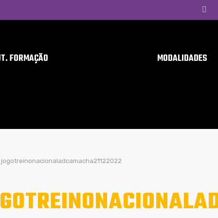
UT. FORMAÇÃO
MODALIDADES
jogotreinonacionaladcamacha21122022
GOTREINONACIONALA