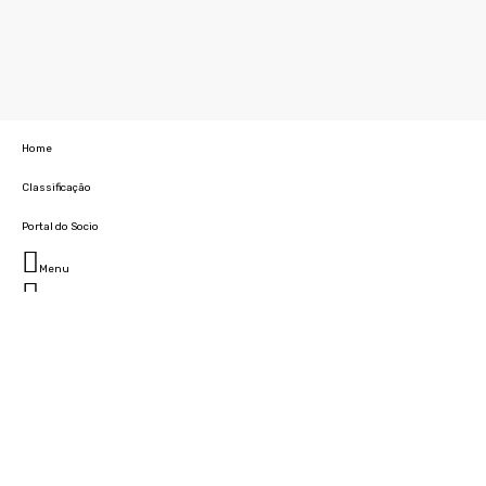
Home
Classificação
Portal do Socio
Menu
Fechar
Home
Clube
História
Marcha
Sede