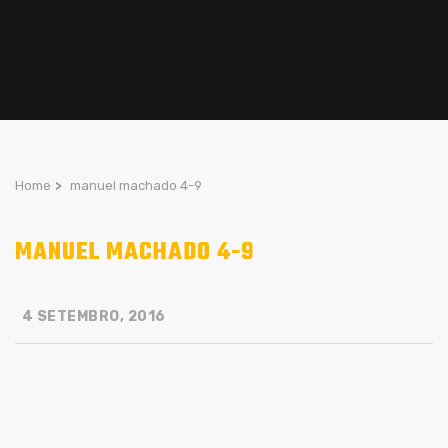
Home
>
manuel machado 4-9
MANUEL MACHADO 4-9
4 SETEMBRO, 2016