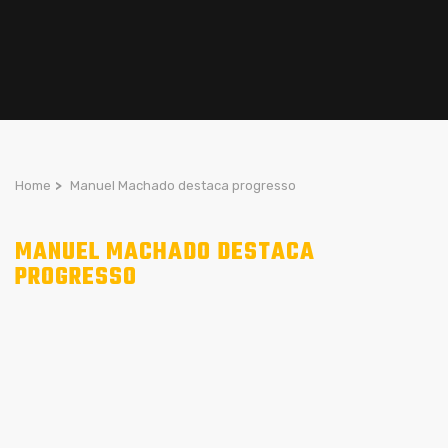
Home
>
Manuel Machado destaca progresso
MANUEL MACHADO DESTACA
PROGRESSO