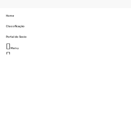
Home
Classificação
Portal do Socio
Menu
Fechar
Home
Clube
História
Marcha
Sede
Instalações
Cidade Desportiva
Estádio da Madeira