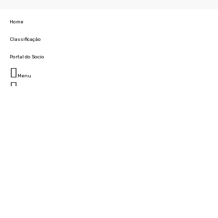
Home
Classificação
Portal do Socio
Menu
Fechar
Home
Clube
História
Marcha
Sede
Instalações
Cidade Desportiva
Estádio da Madeira