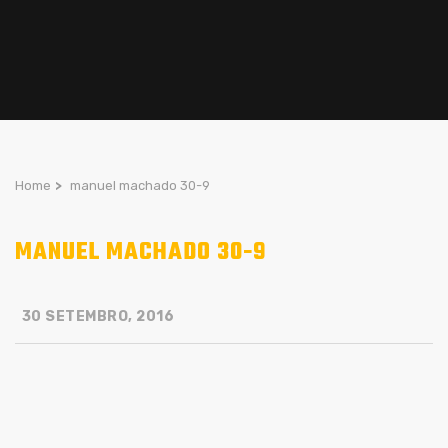
Home
>
manuel machado 30-9
MANUEL MACHADO 30-9
30 SETEMBRO, 2016