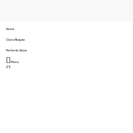
Home
Classificação
Portal do Socio
Menu
Fechar
Home
Clube
História
Marcha
Sede
Instalações