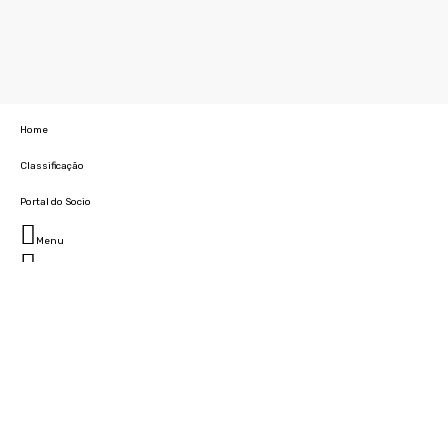
Home
Classificação
Portal do Socio
Menu
Fechar
Home
Clube
História
Marcha
Sede