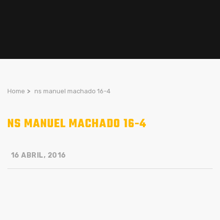
Home
>
ns manuel machado 16-4
NS MANUEL MACHADO 16-4
16 ABRIL, 2016