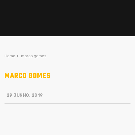
Home
>
marco gomes
MARCO GOMES
29 JUNHO, 2019