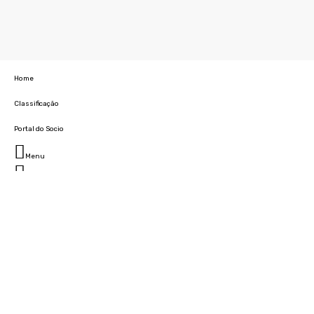
Home
Classificação
Portal do Socio
Menu
Fechar
Home
Clube
História
Marcha
Sede
Instalações