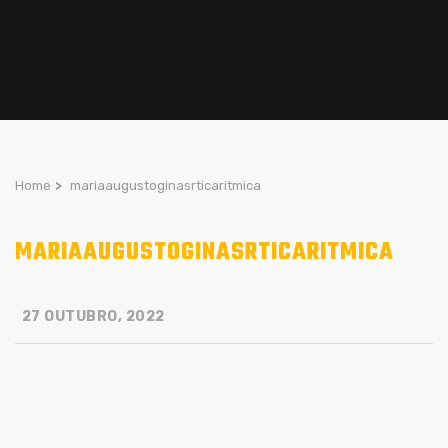
Home
>
mariaaugustoginasrticaritmica
MARIAAUGUSTOGINASRTICARITMICA
27 OUTUBRO, 2022