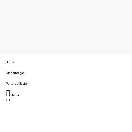
Home
Classificação
Portal do Socio
Menu
Fechar
Home
Clube