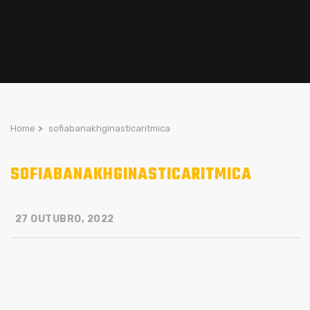
Home
>
sofiabanakhginasticaritmica
SOFIABANAKHGINASTICARITMICA
27 OUTUBRO, 2022