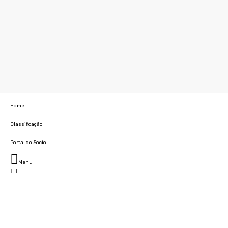
Home
Classificação
Portal do Socio
Menu
Fechar
Home
Clube