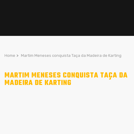
Home
>
Martim Meneses conquista Taça da Madeira de Karting
MARTIM MENESES CONQUISTA TAÇA DA
MADEIRA DE KARTING