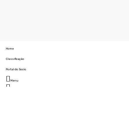
Home
Classificação
Portal do Socio
Menu
Fechar
Home
Clube
História
Marcha