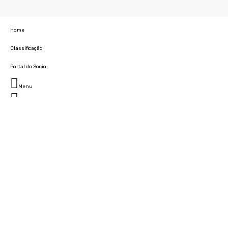
Home
Classificação
Portal do Socio
Menu
Fechar
Home
Clube
História
Marcha
Sede
Instalações
Cidade Desportiva