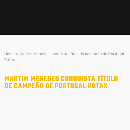
Home
>
Martim Meneses conquista título de campeão de Portugal
Rotax
MARTIM MENESES CONQUISTA TÍTULO
DE CAMPEÃO DE PORTUGAL ROTAX