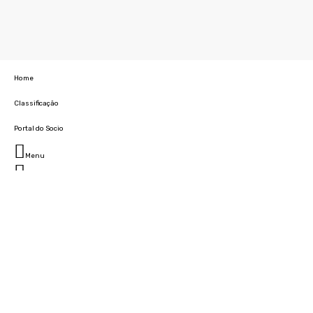
Home
Classificação
Portal do Socio
Menu
Fechar
Home
Clube
História
Marcha
Sede
Instalações