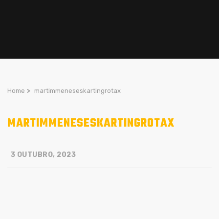
Home
>
martimmeneseskartingrotax
MARTIMMENESESKARTINGROTAX
3 OUTUBRO, 2023