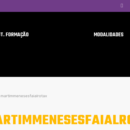
UT. FORMAÇÃO
MODALIDADES
martimmenesesfaialrotax
RTIMMENESESFAIALR