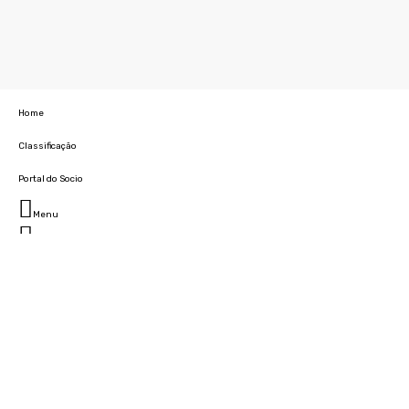
Home
Classificação
Portal do Socio
Menu
Fechar
Home
Clube
História
Marcha
Sede