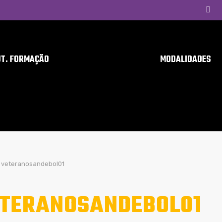
UT. FORMAÇÃO
MODALIDADES
veteranosandebol01
TERANOSANDEBOL01